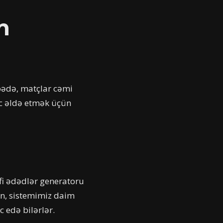
n
vbədə, matçlar cəmi
nc əldə etmək üçün
fi ədədlər generatoru
in, sistemimiz daim
c edə bilərlər.