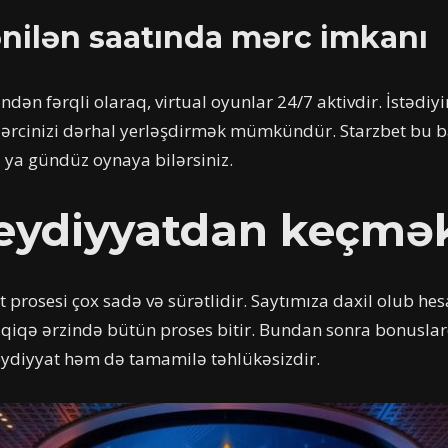
nilən saatında mərc imkanı
ndən fərqli olaraq, virtual oyunlar 24/7 aktivdir. İstədiy
. Mərcinizi dərhal yerləşdirmək mümkündür. Starzbet bu
 ya gündüz oynaya bilərsiniz.
eydiyyatdan keçmək
 prosesi çox sadə və sürətlidir. Saytımıza daxil olub he
 dəqiqə ərzində bütün proses bitir. Bundan sonra bonusl
Qeydiyyat həm də tamamilə təhlükəsizdir.