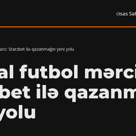
Əsas Sə
ərci: Starzbet ilə qazanmağın yeni yolu
al futbol mərci
bet ilə qazan
yolu