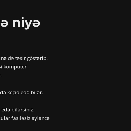
və niyə
nə də təsir göstərib.
si kompüter
.
də keçid edə bilər.
edə bilərsiniz.
ular fasiləsiz əyləncə