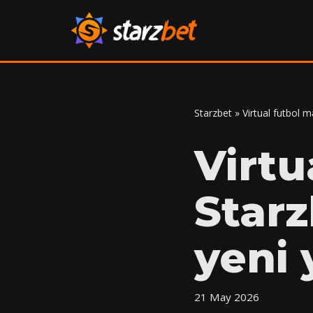
Skip
to
content
Starzbet
»
Virtual futbol m
Virtu
Starz
yeni 
21 May 2026