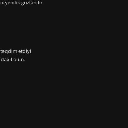
 yenilik gözlənilir.
 təqdim etdiyi
 daxil olun.