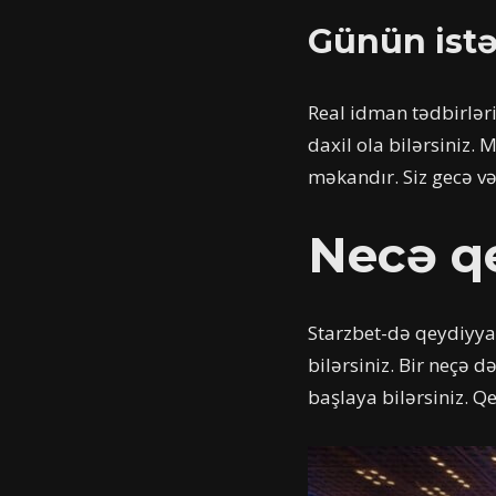
Günün istə
Real idman tədbirləri
daxil ola bilərsiniz
məkandır. Siz gecə və
Necə q
Starzbet-də qeydiyyat
bilərsiniz. Bir neçə
başlaya bilərsiniz. 