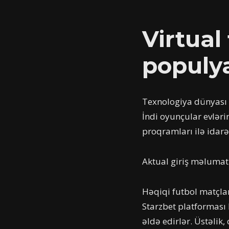
Virtual
populya
Texnologiya dünyası s
İndi oyunçular evlər
proqramları ilə idarə
Aktual giriş məlumat
Həqiqi futbol matçlar
Starzbet platforması 
əldə edirlər. Üstəlik,