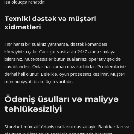
isə olduqca rahatdır.
Texniki dəstək və müştəri
xidmətləri
Hər hansı bir sualınız yaranarsa, dəstək komandası
köməyinizə çatır. Canlı çat vasitəsilə 24/7 əlaqə saxlaya
bilərsiniz. Mütəxəssislər bütün suallarınızı operativ şəkildə
cavablandırır. Onlar hər zaman nəzakətlidirlər. Problemləriniz
dərhal həll olunur. Beləliklə, oyun prosesiniz kəsilmir. Müştəri
məmnuniyyəti bizim üçün vacibdir.
Ödəniş üsulları və maliyyə
təhlükəsizliyi
Starzbet müxtəlif ödəniş üsullarını dəstəkləyir. Bank kartları və
elektron pul kisələri ilə asanlıqla depozit edə bilərsiniz.