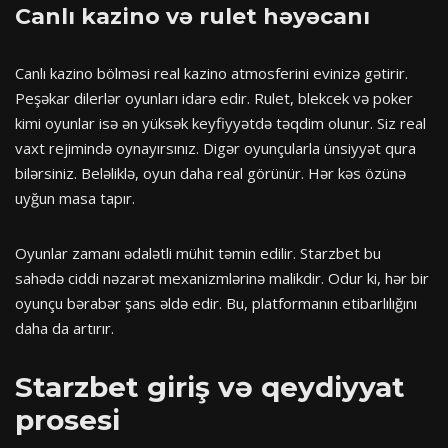
Canlı kazino və rulet həyəcanı
Canlı kazino bölməsi real kazino atmosferini evinizə gətirir.
Peşəkar dilerlər oyunları idarə edir. Rulet, blekcek və poker
kimi oyunlar isə ən yüksək keyfiyyətdə təqdim olunur. Siz real
vaxt rejimində oynayırsınız. Digər oyunçularla ünsiyyət qura
bilərsiniz. Beləliklə, oyun daha real görünür. Hər kəs özünə
uyğun masa tapır.
Oyunlar zamanı ədalətli mühit təmin edilir. Starzbet bu
sahədə ciddi nəzarət mexanizmlərinə malikdir. Odur ki, hər bir
oyunçu bərabər şans əldə edir. Bu, platformanın etibarlılığını
daha da artırır.
Starzbet giriş və qeydiyyat
prosesi