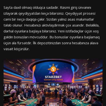
Sayta daxil olmaq olduqca sadədir. Rəsmi giriş ünvanını
izləyərək qeydiyyatdan keçə bilərsiniz. Qeydiyyat prosesi
cəmi bir neçə dəqiqə çəkir. Sizdən yalnız əsas məlumatlar
tələb olunur. Hesabınızı aktivləşdirmək çox asandır. Beləliklə,
dərhal oyunlara başlaya bilərsiniz. Yeni istifadəçilər üçün xoş
gəldin bonusları mövcuddur. Bu bonuslar oyunlara başlamaq
üçün əla fürsətdir. İlk depozitinizdən sonra hesabınıza əlavə
vəsait köçürülür.