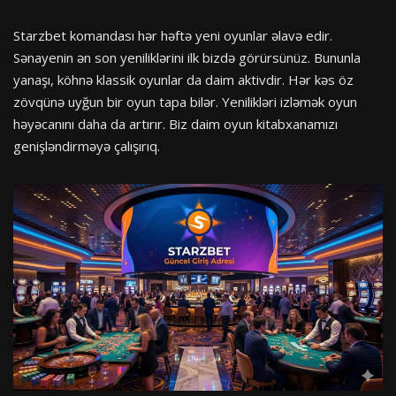
Starzbet komandası hər həftə yeni oyunlar əlavə edir.
Sənayenin ən son yeniliklərini ilk bizdə görürsünüz. Bununla
yanaşı, köhnə klassik oyunlar da daim aktivdir. Hər kəs öz
zövqünə uyğun bir oyun tapa bilər. Yenilikləri izləmək oyun
həyəcanını daha da artırır. Biz daim oyun kitabxanamızı
genişləndirməyə çalışırıq.