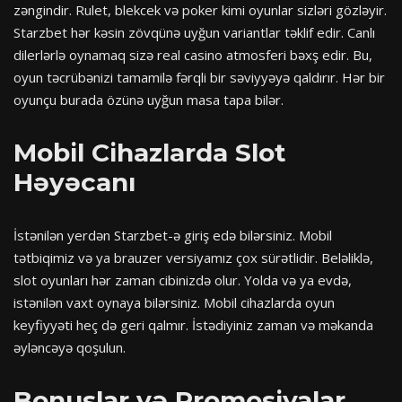
zəngindir. Rulet, blekcek və poker kimi oyunlar sizləri gözləyir.
Starzbet hər kəsin zövqünə uyğun variantlar təklif edir. Canlı
dilerlərlə oynamaq sizə real casino atmosferi bəxş edir. Bu,
oyun təcrübənizi tamamilə fərqli bir səviyyəyə qaldırır. Hər bir
oyunçu burada özünə uyğun masa tapa bilər.
Mobil Cihazlarda Slot
Həyəcanı
İstənilən yerdən Starzbet-ə giriş edə bilərsiniz. Mobil
tətbiqimiz və ya brauzer versiyamız çox sürətlidir. Beləliklə,
slot oyunları hər zaman cibinizdə olur. Yolda və ya evdə,
istənilən vaxt oynaya bilərsiniz. Mobil cihazlarda oyun
keyfiyyəti heç də geri qalmır. İstədiyiniz zaman və məkanda
əyləncəyə qoşulun.
Bonuslar və Promosiyalar