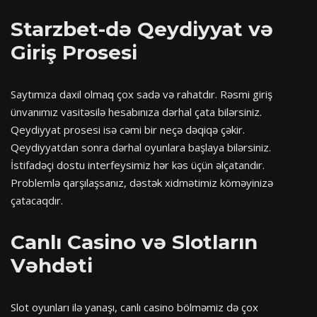
Starzbet-də Qeydiyyat və
Giriş Prosesi
Saytımıza daxil olmaq çox sadə və rahatdır. Rəsmi giriş
ünvanımız vasitəsilə hesabınıza dərhal çata bilərsiniz.
Qeydiyyat prosesi isə cəmi bir neçə dəqiqə çəkir.
Qeydiyyatdan sonra dərhal oyunlara başlaya bilərsiniz.
İstifadəçi dostu interfeysimiz hər kəs üçün əlçatandır.
Problemlə qarşılaşsanız, dəstək xidmətimiz köməyinizə
çatacaqdır.
Canlı Casino və Slotların
Vəhdəti
Slot oyunları ilə yanaşı, canlı casino bölməmiz də çox