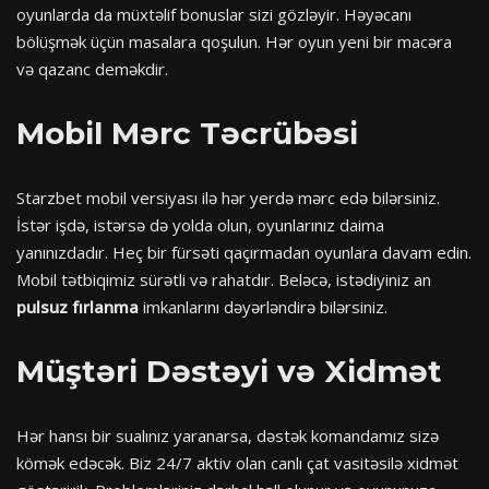
oyunlarda da müxtəlif bonuslar sizi gözləyir. Həyəcanı
bölüşmək üçün masalara qoşulun. Hər oyun yeni bir macəra
və qazanc deməkdir.
Mobil Mərc Təcrübəsi
Starzbet mobil versiyası ilə hər yerdə mərc edə bilərsiniz.
İstər işdə, istərsə də yolda olun, oyunlarınız daima
yanınızdadır. Heç bir fürsəti qaçırmadan oyunlara davam edin.
Mobil tətbiqimiz sürətli və rahatdır. Beləcə, istədiyiniz an
pulsuz fırlanma
imkanlarını dəyərləndirə bilərsiniz.
Müştəri Dəstəyi və Xidmət
Hər hansı bir sualınız yaranarsa, dəstək komandamız sizə
kömək edəcək. Biz 24/7 aktiv olan canlı çat vasitəsilə xidmət