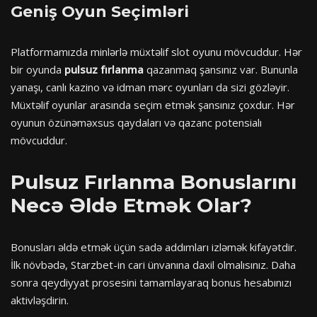
Geniş Oyun Seçimləri
Platformamızda minlərlə müxtəlif slot oyunu mövcuddur. Hər
bir oyunda
pulsuz fırlanma
qazanmaq şansınız var. Bununla
yanaşı, canlı kazino və idman mərc oyunları da sizi gözləyir.
Müxtəlif oyunlar arasında seçim etmək şansınız çoxdur. Hər
oyunun özünəməxsus qaydaları və qazanc potensialı
mövcuddur.
Pulsuz Fırlanma Bonuslarını
Necə Əldə Etmək Olar?
Bonusları əldə etmək üçün sadə addımları izləmək kifayətdir.
İlk növbədə, Starzbet-in cari ünvanına daxil olmalısınız. Daha
sonra qeydiyyat prosesini tamamlayaraq bonus hesabınızı
aktivləşdirin.