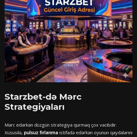
Starzbet-də Mərc
Strategiyaları
Mərc edərkən düzgün strategiya qurmaq çox vacibdir.
Xüsusilə,
pulsuz fırlanma
istifadə edərkən oyunun qaydalarını