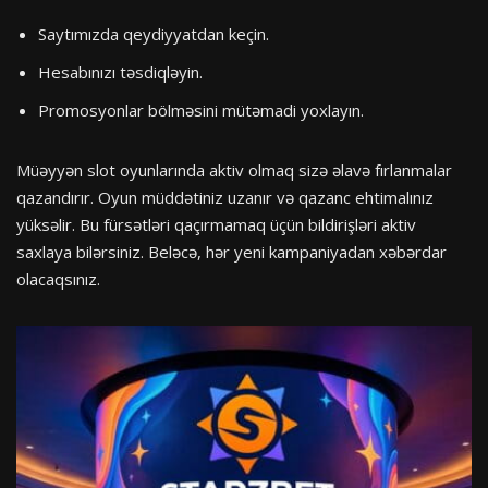
Saytımızda qeydiyyatdan keçin.
Hesabınızı təsdiqləyin.
Promosyonlar bölməsini mütəmadi yoxlayın.
Müəyyən slot oyunlarında aktiv olmaq sizə əlavə fırlanmalar
qazandırır. Oyun müddətiniz uzanır və qazanc ehtimalınız
yüksəlir. Bu fürsətləri qaçırmamaq üçün bildirişləri aktiv
saxlaya bilərsiniz. Beləcə, hər yeni kampaniyadan xəbərdar
olacaqsınız.