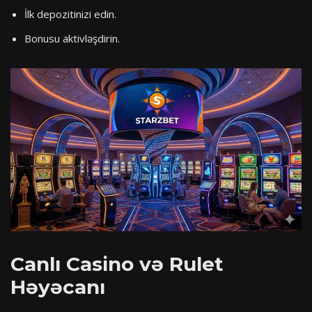
İlk depozitinizi edin.
Bonusu aktivləşdirin.
Canlı Casino və Rulet
Həyəcanı