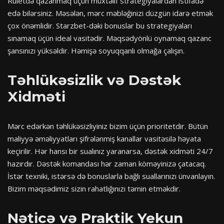
Ruletdə qazanmaq üçün müxtəlif strategiyalardan istifadə
edə bilərsiniz. Məsələn, mərc məbləğinizi düzgün idarə etmək
çox önəmlidir. Starzbet-dəki bonuslar bu strategiyaları
sınamaq üçün ideal vasitədir. Məqsədyönlü oynamaq qazanc
şansınızı yüksəldir. Həmişə soyuqqanlı olmağa çalışın.
Təhlükəsizlik və Dəstək
Xidməti
Mərc edərkən təhlükəsizliyiniz bizim üçün prioritetdir. Bütün
maliyyə əməliyyatları şifrələnmiş kanallar vasitəsilə həyata
keçirilir. Hər hansı bir sualınız yaranarsa, dəstək xidməti 24/7
hazırdır. Dəstək komandası hər zaman köməyinizə çatacaq.
İstər texniki, istərsə də bonuslarla bağlı suallarınızı ünvanlayın.
Bizim məqsədimiz sizin rahatlığınızı təmin etməkdir.
Nəticə və Praktik Yekun