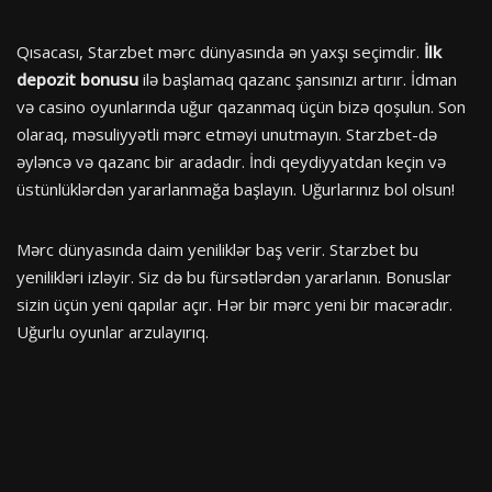
Qısacası, Starzbet mərc dünyasında ən yaxşı seçimdir.
İlk
depozit bonusu
ilə başlamaq qazanc şansınızı artırır. İdman
və casino oyunlarında uğur qazanmaq üçün bizə qoşulun. Son
olaraq, məsuliyyətli mərc etməyi unutmayın. Starzbet-də
əyləncə və qazanc bir aradadır. İndi qeydiyyatdan keçin və
üstünlüklərdən yararlanmağa başlayın. Uğurlarınız bol olsun!
Mərc dünyasında daim yeniliklər baş verir. Starzbet bu
yenilikləri izləyir. Siz də bu fürsətlərdən yararlanın. Bonuslar
sizin üçün yeni qapılar açır. Hər bir mərc yeni bir macəradır.
Uğurlu oyunlar arzulayırıq.