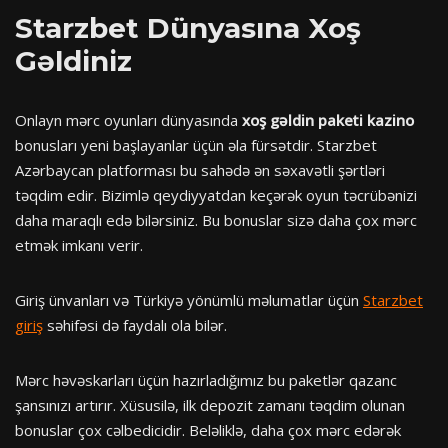
Starzbet Dünyasına Xoş
Gəldiniz
Onlayn mərc oyunları dünyasında
xoş gəldin paketi kazino
bonusları yeni başlayanlar üçün əla fürsətdir. Starzbet
Azərbaycan platforması bu sahədə ən səxavətli şərtləri
təqdim edir. Bizimlə qeydiyyatdan keçərək oyun təcrübənizi
daha maraqlı edə bilərsiniz. Bu bonuslar sizə daha çox mərc
etmək imkanı verir.
Giriş ünvanları və Türkiyə yönümlü məlumatlar üçün
Starzbet
giriş
səhifəsi də faydalı ola bilər.
Mərc həvəskarları üçün hazırladığımız bu paketlər qazanc
şansınızı artırır. Xüsusilə, ilk depozit zamanı təqdim olunan
bonuslar çox cəlbedicidir. Beləliklə, daha çox mərc edərək