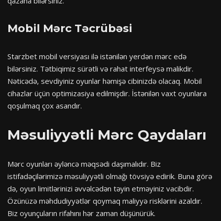
qazana bilərsiniz.
Mobil Mərc Təcrübəsi
Starzbet mobil versiyası ilə istənilən yerdən mərc edə
bilərsiniz. Tətbiqimiz sürətli və rahat interfeysə malikdir.
Nəticədə, sevdiyiniz oyunlar həmişə cibinizdə olacaq. Mobil
cihazlar üçün optimizasiya edilmişdir. İstənilən vaxt oyunlara
qoşulmaq çox asandır.
Məsuliyyətli Mərc Qaydaları
Mərc oyunları əyləncə məqsədi daşımalıdır. Biz
istifadəçilərimizə məsuliyyətli olmağı tövsiyə edirik. Buna görə
də, oyun limitlərinizi əvvəlcədən təyin etməyiniz vacibdir.
Özünüzə məhdudiyyətlər qoymaq maliyyə risklərini azaldır.
Biz oyunçuların rifahını hər zaman düşünürük.