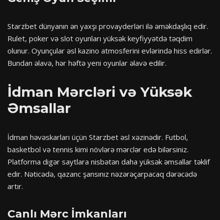
Starzbet dünyanın ən yaxşı provayderləri ilə əməkdaşlıq edir.
Rulet, poker və slot oyunları yüksək keyfiyyətdə təqdim
olunur. Oyunçular əsl kazino atmosferini evlərində hiss edirlər.
Bundan əlavə, hər həftə yeni oyunlar əlavə edilir.
İdman Mərcləri və Yüksək
Əmsallar
İdman həvəskarları üçün Starzbet əsl xəzinədir. Futbol,
basketbol və tennis kimi növlərə mərclər edə bilərsiniz.
Platforma digər saytlara nisbətən daha yüksək əmsallar təklif
edir. Nəticədə, qazanc şansınız nəzərəçarpacaq dərəcədə
artır.
Canlı Mərc İmkanları