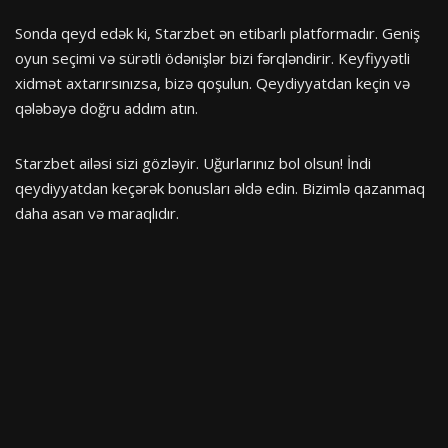
Sonda qeyd edək ki, Starzbet ən etibarlı platformadır. Geniş
oyun seçimi və sürətli ödənişlər bizi fərqləndirir. Keyfiyyətli
xidmət axtarırsınızsa, bizə qoşulun. Qeydiyyatdan keçin və
qələbəyə doğru addım atın.
Starzbet ailəsi sizi gözləyir. Uğurlarınız bol olsun! İndi
qeydiyyatdan keçərək bonusları əldə edin. Bizimlə qazanmaq
daha asan və maraqlıdır.