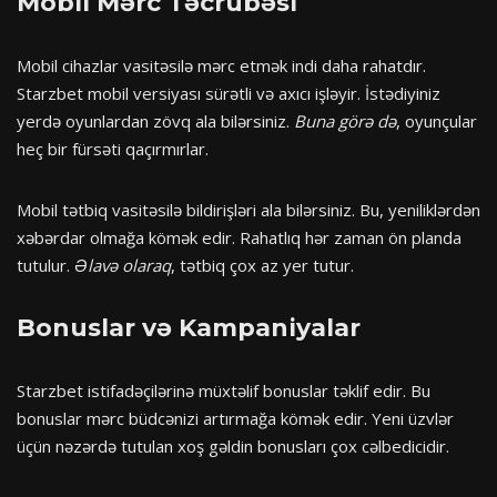
Mobil Mərc Təcrübəsi
Mobil cihazlar vasitəsilə mərc etmək indi daha rahatdır.
Starzbet mobil versiyası sürətli və axıcı işləyir. İstədiyiniz
yerdə oyunlardan zövq ala bilərsiniz.
Buna görə də
, oyunçular
heç bir fürsəti qaçırmırlar.
Mobil tətbiq vasitəsilə bildirişləri ala bilərsiniz. Bu, yeniliklərdən
xəbərdar olmağa kömək edir. Rahatlıq hər zaman ön planda
tutulur.
Əlavə olaraq
, tətbiq çox az yer tutur.
Bonuslar və Kampaniyalar
Starzbet istifadəçilərinə müxtəlif bonuslar təklif edir. Bu
bonuslar mərc büdcənizi artırmağa kömək edir. Yeni üzvlər
üçün nəzərdə tutulan xoş gəldin bonusları çox cəlbedicidir.