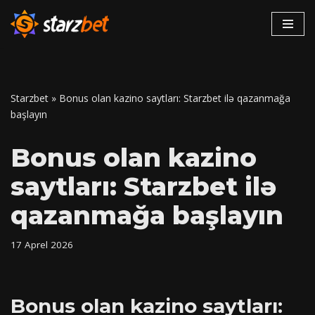
Skip
to
content
Starzbet
»
Bonus olan kazino saytları: Starzbet ilə qazanmağa
başlayın
Bonus olan kazino
saytları: Starzbet ilə
qazanmağa başlayın
17 Aprel 2026
Bonus olan kazino saytları: