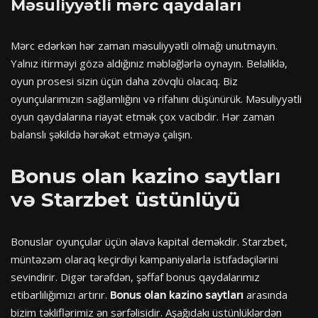
Məsuliyyətli mərc qaydaları
Mərc edərkən hər zaman məsuliyyətli olmağı unutmayın.
Yalnız itirməyi gözə aldığınız məbləğlərlə oynayın. Beləliklə,
oyun prosesi sizin üçün daha zövqlü olacaq. Biz
oyunçularımızın sağlamlığını və rifahını düşünürük. Məsuliyyətli
oyun qaydalarına riayət etmək çox vacibdir. Hər zaman
balanslı şəkildə hərəkət etməyə çalışın.
Bonus olan kazino saytları
və Starzbet üstünlüyü
Bonuslar oyunçular üçün əlavə kapital deməkdir. Starzbet,
müntəzəm olaraq keçirdiyi kampaniyalarla istifadəçilərini
sevindirir. Digər tərəfdən, şəffaf bonus qaydalarımız
etibarlılığımızı artırır.
Bonus olan kazino saytları
arasında
bizim təkliflərimiz ən sərfəlisidir. Aşağıdakı üstünlüklərdən